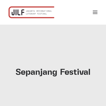
Beranda
F/acta
Program
Jadwal
Profil
Sepanjang Festival
Rekanan