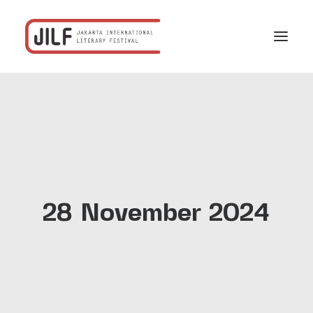
Beranda
F/acta
Program
Jadwal
Profil
28 November 2024
Rekanan