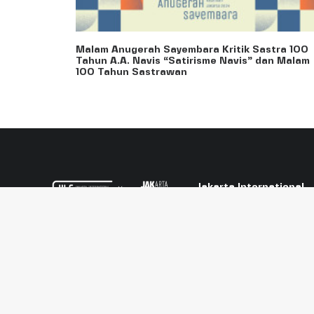
Malam Anugerah Sayembara Kritik Sastra 100
Tahun A.A. Navis “Satirisme Navis” dan Malam
100 Tahun Sastrawan
Jakarta International
Literary Festival
menjadi ajang pertukaran
F/acta: Words
yang bermakna antara
and Actions
penulis Indonesia dan
Aligned on Eco-
internasional, serta
Literature
menawarkan perspektif
baru dari dunia sastra