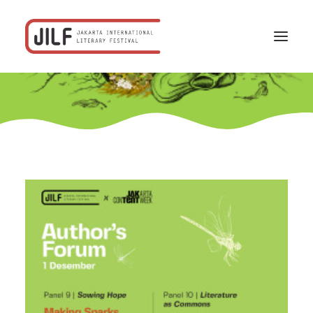
Beranda
F/acta
Program
Jadwal
Profil
Rekanan