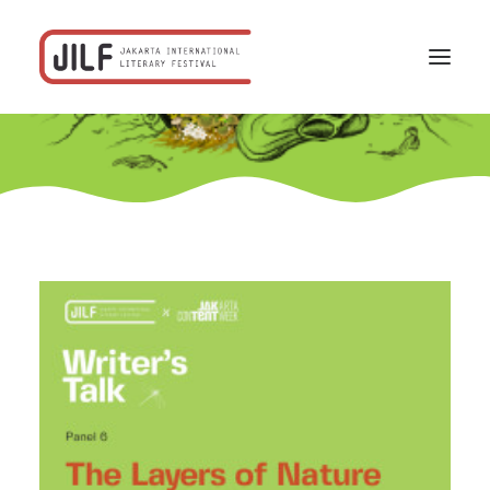
Beranda
F/acta
Program
Jadwal
Profil
Rekanan