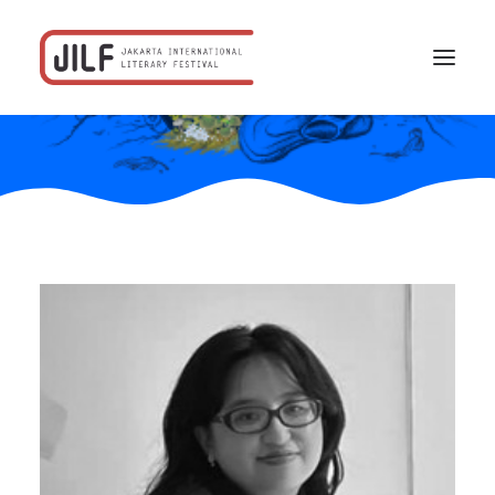
Beranda
F/acta
Program
Jadwal
Profil
Rekanan